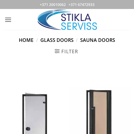
Skip
+371 20010062 +371 67472933
to
content
HOME
/
GLASS DOORS
/
SAUNA DOORS
FILTER