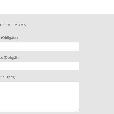
NIES AR MUMS
 (obligāts)
ts (obligāts)
(obligāts)