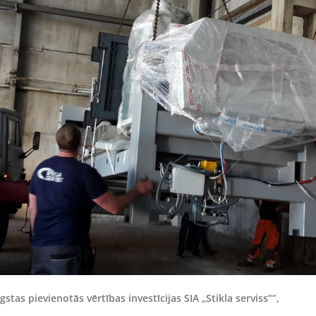
gstas pievienotās vērtības investīcijas SIA „Stikla serviss””,