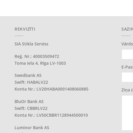
REKVIZĪTI
SAZI
SIA Stikla Serviss
Vārds
Reģ. Nr.: 40003509472
Toma iela 4, Rīga LV-1003
E-Pas
Swedbank AS
Swift: HABALV22
Konta Nr.: LV20HABA0001408060885
Ziņa 
BluOr Bank AS
Swift: CBBRLV22
Konta Nr.: LV50CBBR1128944500010
Luminor Bank AS