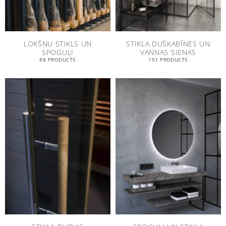
LOKŠŅU STIKLS UN
STIKLA DUŠKABĪNES UN
SPOGUĻI
VANNAS SIENAS
88 PRODUCTS
151 PRODUCTS