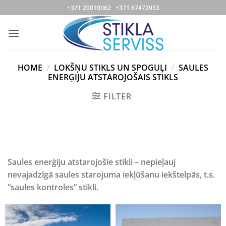
Skip
+371 20010062 +371 67472933
to
content
HOME
/
LOKŠŅU STIKLS UN SPOGUĻI
/
SAULES
ENERĢIJU ATSTAROJOŠAIS STIKLS
FILTER
Saules enerģiju atstarojošie stikli – nepieļauj
nevajadzīgā saules starojuma iekļūšanu iekštelpās, t.s.
“saules kontroles” stikli.