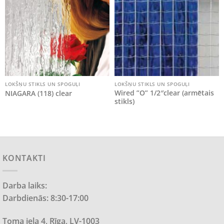
LOKŠŅU STIKLS UN SPOGUĻI
LOKŠŅU STIKLS UN SPOGUĻI
Wired ”O” 1/2″clear (armētais
NIAGARA (118) clear
stikls)
KONTAKTI
Darba laiks:
Darbdienās: 8:30-17:00
Toma iela 4, Rīga, LV-1003