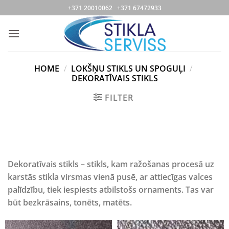
Skip
+371 20010062 +371 67472933
to
content
HOME
/
LOKŠŅU STIKLS UN SPOGUĻI
/
DEKORATĪVAIS STIKLS
FILTER
Dekoratīvais stikls – stikls, kam ražošanas procesā uz
karstās stikla virsmas vienā pusē, ar attiecīgas valces
palīdzību, tiek iespiests atbilstošs ornaments. Tas var
būt bezkrāsains, tonēts, matēts.