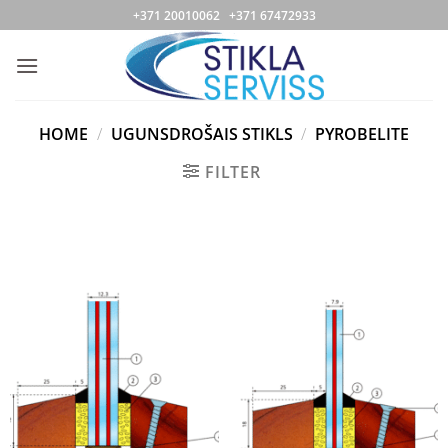
Skip
+371 20010062 +371 67472933
to
content
HOME
/
UGUNSDROŠAIS STIKLS
/
PYROBELITE
FILTER