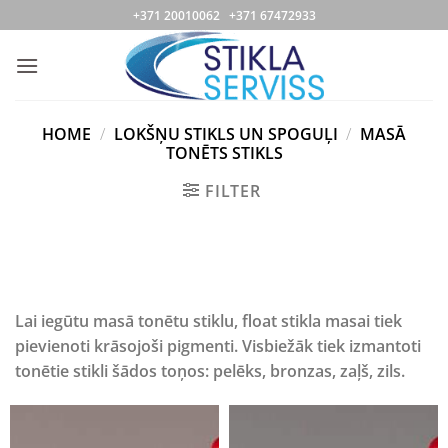
Skip
+371 20010062 +371 67472933
to
content
HOME
/
LOKŠŅU STIKLS UN SPOGUĻI
/
MASĀ
TONĒTS STIKLS
FILTER
Lai iegūtu masā tonētu stiklu, float stikla masai tiek
pievienoti krāsojoši pigmenti. Visbiežāk tiek izmantoti
tonētie stikli šādos toņos: pelēks, bronzas, zaļš, zils.