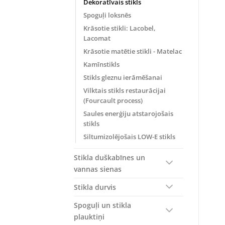
Dekoratīvais stikls
Spoguļi loksnēs
Krāsotie stikli: Lacobel,
Lacomat
Krāsotie matētie stikli - Matelac
Kamīnstikls
Stikls gleznu ierāmēšanai
Vilktais stikls restaurācijai
(Fourcault process)
Saules enerģiju atstarojošais
stikls
Siltumizolējošais LOW-E stikls
Stikla duškabīnes un
vannas sienas
Stikla durvis
Spoguļi un stikla
plauktiņi