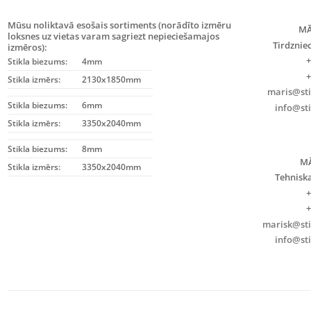
Mūsu noliktavā esošais sortiments (norādīto izmēru
MĀ
loksnes uz vietas varam sagriezt nepieciešamajos
Tirdznie
izmēros):
+
Stikla biezums:
4mm
+
Stikla izmērs:
2130x1850mm
maris@stik
Stikla biezums:
6mm
info@sti
Stikla izmērs:
3350x2040mm
Stikla biezums:
8mm
MĀ
Stikla izmērs:
3350x2040mm
Tehniska
+
+
marisk@stik
info@sti