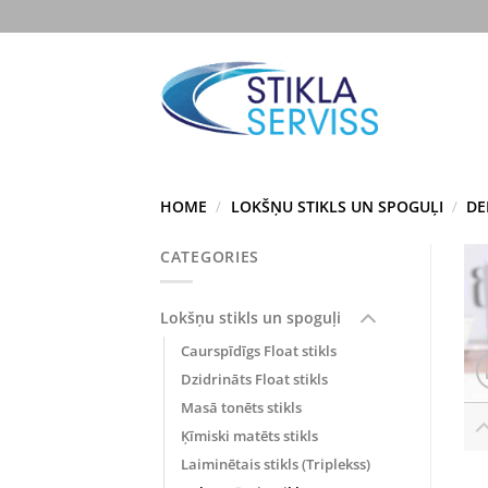
Skip
to
content
HOME
/
LOKŠŅU STIKLS UN SPOGUĻI
/
DE
CATEGORIES
Lokšņu stikls un spoguļi
Caurspīdīgs Float stikls
Dzidrināts Float stikls
Masā tonēts stikls
Ķīmiski matēts stikls
Laiminētais stikls (Triplekss)