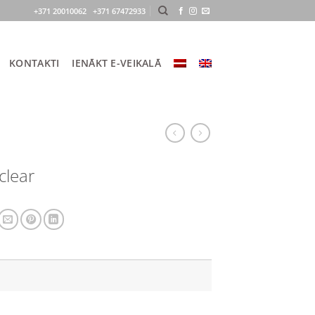
+371 20010062 +371 67472933
KONTAKTI
IENĀKT E-VEIKALĀ
clear