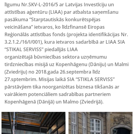
līgumu Nr.SKV-L-2016/5 ar Latvijas Investīciju un
attīstības aģentūru (LIAA) par atbalsta saņemšanu
pasākuma “Starptautiskās konkurētspējas
veicināšana” ietvaros, ko līdzfinansē Eiropas
Reģionālās attīstības fonds (projekta identifikācijas Nr.
3.2.1.2./16/I/001), kura ietvaros sadarbībā ar LIAA SIA
“STIKAL SERVISS” piedalījās LIAA
organizētajā
būvniecības sektora uzņēmumu
tirdzniecības misijā uz Kopenhāgenu (Dāniju) un Malmi
(Zviedriju)
no 2018.gada 26.septembra līdz
27.sptembrim. Misijas laikā SIA “STIKLA SERVISS”
pārstāvjiem tika noorganizētas biznesa tikšanās ar
vairākiem potenciāliem sadrabības partneriem
Kopenhāgenā (Dānijā) un Malmo (Zviedrijā).