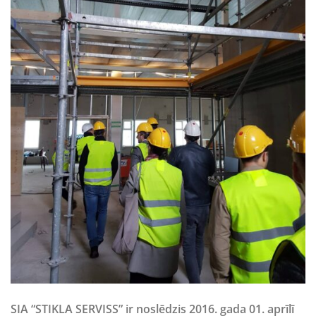
SIA “STIKLA SERVISS” ir noslēdzis 2016. gada 01. aprīlī