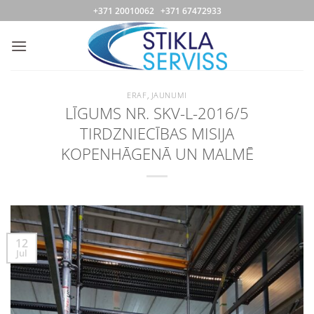
Skip
+371 20010062 +371 67472933
to
content
ERAF
,
JAUNUMI
LĪGUMS NR. SKV-L-2016/5
TIRDZNIECĪBAS MISIJA
KOPENHĀGENĀ UN MALMĒ
12
Jul