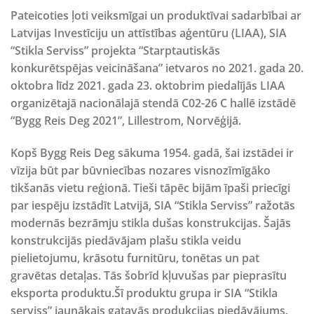
Pateicoties ļoti veiksmīgai un produktīvai sadarbībai ar
Latvijas Investīciju un attīstības aģentūru (LIAA)
, SIA
“Stikla Serviss” projekta “Starptautiskās
konkurētspējas veicināšana” ietvaros no 2021. gada 20.
oktobra līdz 2021. gada 23. oktobrim piedalījās LIAA
organizētajā nacionālajā stendā
C02-26 C hallē
izstādē
“Bygg Reis Deg 2021”
, Lillestrom, Norvēģijā.
Kopš Bygg Reis Deg sākuma 1954. gadā, šai izstādei ir
vīzija būt par būvniecības nozares visnozīmīgāko
tikšanās vietu reģionā. Tieši tāpēc bijām īpaši priecīgi
par iespēju izstādīt Latvijā, SIA “Stikla Serviss” ražotās
modernās bezrāmju stikla dušas konstrukcijas. Šajās
konstrukcijās piedāvājam plašu stikla veidu
pielietojumu, krāsotu furnitūru, tonētas un pat
gravētas detaļas. Tās šobrīd kļuvušas par pieprasītu
eksporta produktu.Šī produktu grupa ir SIA “Stikla
serviss” jaunākais gatavās produkcijas piedāvājums.