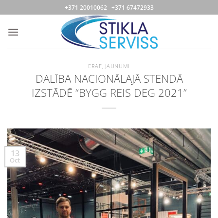
Skip
+371 20010062 +371 67472933
to
content
ERAF
,
JAUNUMI
DALĪBA NACIONĀLAJĀ STENDĀ
IZSTĀDĒ “BYGG REIS DEG 2021”
13
Oct