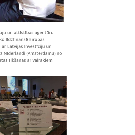
ciju un attīstības aģentūru
ko līdzfinansē Eiropas
 ar Latvijas Investīciju un
ā uz Nīderlandi (Amsterdamu) no
ētas tikšanās ar vairākiem