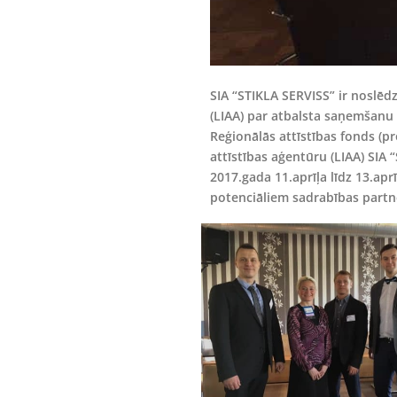
SIA “STIKLA SERVISS” ir noslēdz
(LIAA) par atbalsta saņemšanu 
Reģionālās attīstības fonds (pro
attīstības aģentūru (LIAA) SIA
2017.gada 11.aprīļa līdz 13.apr
potenciāliem sadrabības partne