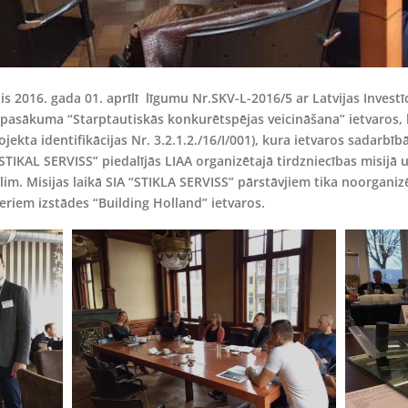
is 2016. gada 01. aprīlī līgumu Nr.SKV-L-2016/5 ar Latvijas Investī
pasākuma “Starptautiskās konkurētspējas veicināšana” ietvaros, 
jekta identifikācijas Nr. 3.2.1.2./16/I/001), kura ietvaros sadarbībā
 “STIKAL SERVISS” piedalījās LIAA organizētajā tirdzniecības misij
īlim. Misijas laikā SIA “STIKLA SERVISS” pārstāvjiem tika noorganiz
riem izstādes “Building Holland” ietvaros.