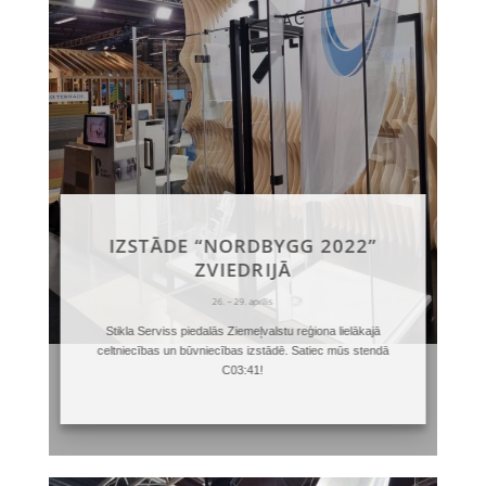
IZSTĀDE “NORDBYGG 2022”
ZVIEDRIJĀ
26. – 29. aprīlis
Stikla Serviss
piedalās Ziemeļvalstu reģiona lielākajā
celtniecības un būvniecības izstādē. Satiec mūs stendā
C03:41!