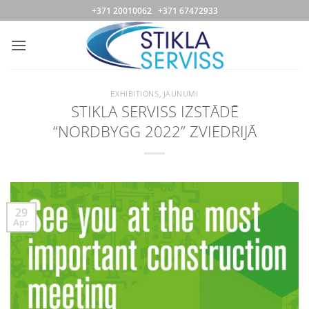
Skip
+371 20010062 +371 67472933
to
content
EXHIBITIONS
,
JAUNUMI
STIKLA SERVISS IZSTĀDĒ
“NORDBYGG 2022” ZVIEDRIJĀ
29
Apr