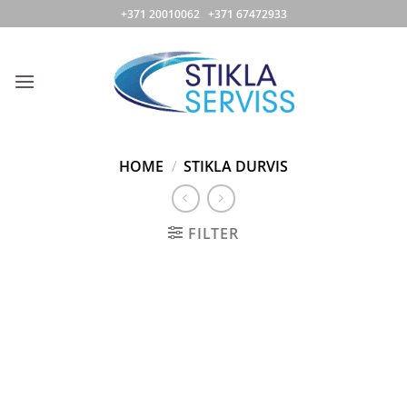
Skip
+371 20010062 +371 67472933
to
content
HOME
/
STIKLA DURVIS
FILTER