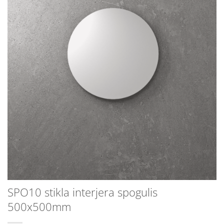
SPO10 stikla interjera spogulis
500x500mm