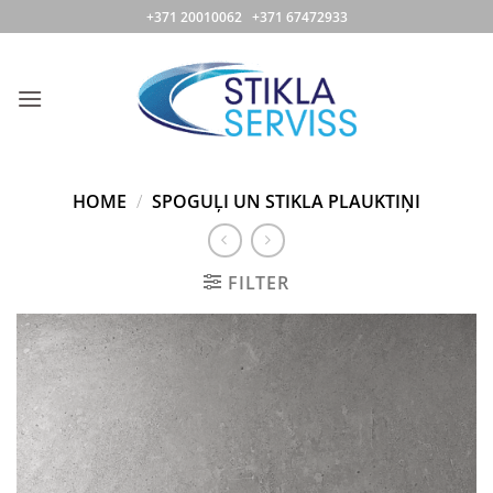
Skip
+371 20010062 +371 67472933
to
content
HOME
/
SPOGUĻI UN STIKLA PLAUKTIŅI
FILTER