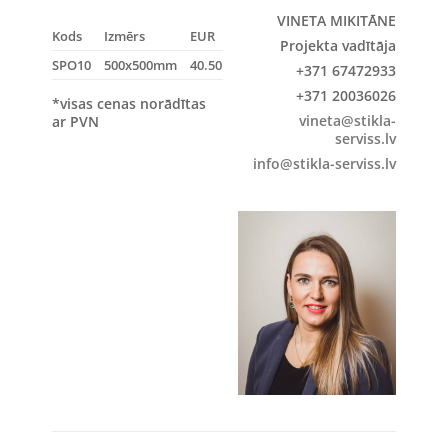
VINETA MIKITĀNE
Kods
Izmērs
EUR
Projekta vadītāja
SPO10
500x500mm
40.50
+371 67472933
+371 20036026
*visas cenas norādītas
vineta@stikla-
ar PVN
serviss.lv
info@stikla-serviss.lv