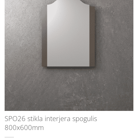
SPO26 stikla interjera spogulis
800x600mm