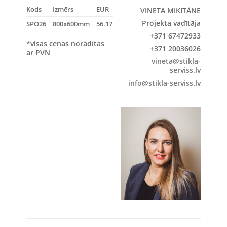
Kods
Izmērs
EUR
VINETA MIKITĀNE
Projekta vadītāja
SPO26
800x600mm
56.17
+371 67472933
*visas cenas norādītas
+371 20036026
ar PVN
vineta@stikla-
serviss.lv
info@stikla-serviss.lv