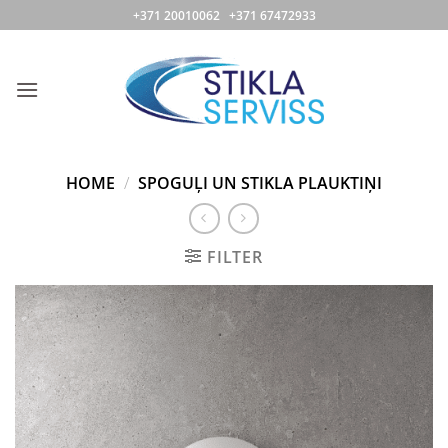
Skip
+371 20010062 +371 67472933
to
content
HOME
/
SPOGUĻI UN STIKLA PLAUKTIŅI
FILTER