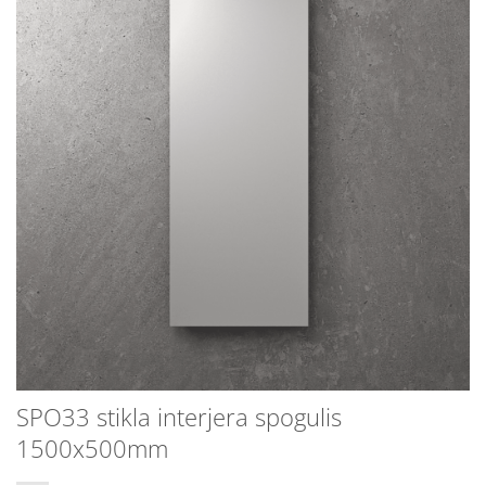
SPO33 stikla interjera spogulis
1500x500mm