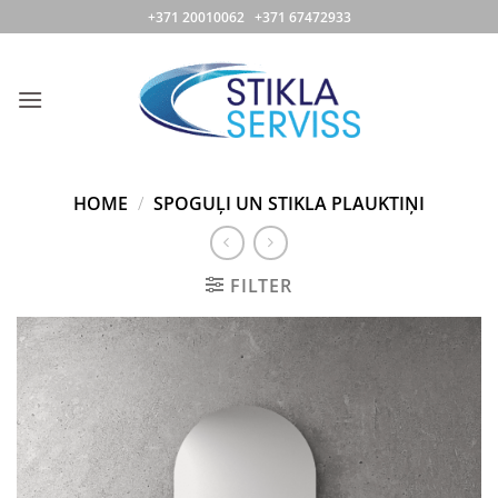
Skip
+371 20010062 +371 67472933
to
content
HOME
/
SPOGUĻI UN STIKLA PLAUKTIŅI
FILTER