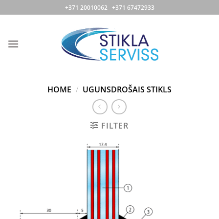
Skip
+371 20010062 +371 67472933
to
content
HOME
/
UGUNSDROŠAIS STIKLS
FILTER