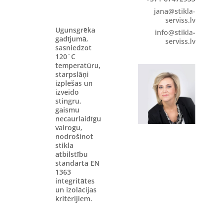
jana@stikla-
serviss.lv
Ugunsgrēka
info@stikla-
gadījumā,
serviss.lv
sasniedzot
120 ̊ C
temperatūru,
starpslāņi
izplešas un
izveido
stingru,
gaismu
necaurlaidīgu
vairogu,
nodrošinot
stikla
atbilstību
standarta EN
1363
integritātes
un izolācijas
kritērijiem.