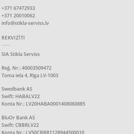
+371 67472933
+371 20010062
info@stikla-serviss.lv
REKVIZĪTI
SIA Stikla Serviss
Reģ. Nr.: 40003509472
Toma iela 4, Rīga LV-1003
Swedbank AS
Swift: HABALV22
Konta Nr.: LV20HABA0001408060885
BluOr Bank AS
Swift: CBBRLV22
Konta Nr.: LV50CBBR1128944500010