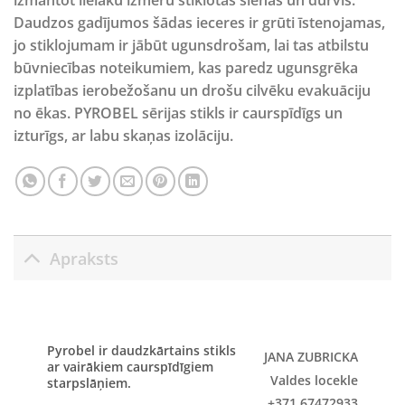
izmantot lielāku izmēru stiklotās sienas un durvis.
Daudzos gadījumos šādas ieceres ir grūti īstenojamas,
jo stiklojumam ir jābūt ugunsdrošam, lai tas atbilstu
būvniecības noteikumiem, kas paredz ugunsgrēka
izplatības ierobežošanu un drošu cilvēku evakuāciju
no ēkas. PYROBEL sērijas stikls ir caurspīdīgs un
izturīgs, ar labu skaņas izolāciju.
Apraksts
Pyrobel ir daudzkārtains stikls
JANA ZUBRICKA
ar vairākiem caurspīdīgiem
Valdes locekle
starpslāņiem.
+371 67472933