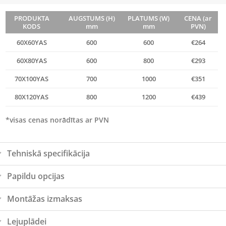
PRODUKTA
AUGSTUMS (H)
PLATUMS (W)
CENA (ar
KODS
mm
mm
PVN)
60X60YAS
600
600
€264
60X80YAS
600
800
€293
70X100YAS
700
1000
€351
80X120YAS
800
1200
€439
*visas cenas norādītas ar PVN
Tehniskā specifikācija
Papildu opcijas
Montāžas izmaksas
Lejuplādei