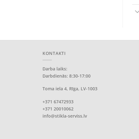
KONTAKTI
Darba laiks:
Darbdienās: 8:30-17:00
Toma iela 4, Rīga, LV-1003
+371 67472933
+371 20010062
info@stikla-serviss.lv