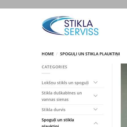
Skip
to
content
HOME
/
SPOGUĻI UN STIKLA PLAUKTIŅI
CATEGORIES
Lokšņu stikls un spoguļi
Stikla duškabīnes un
vannas sienas
Stikla durvis
Spoguļi un stikla
plauktiņi