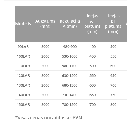
Ieejas
Ieejas
Augstums
Regulācija
A1
B1
Modelis
Ca
(mm)
A (mm)
platums
platums
(mm)
(mm)
90LAR
2000
480-900
400
500
100LAR
2000
530-1000
450
550
110LAR
2000
580-1100
500
600
120LAR
2000
630-1200
550
650
130LAR
2000
680-1300
600
700
140LAR
2000
730-1400
650
750
150LAR
2000
780-1500
700
800
*visas cenas norādītas ar PVN