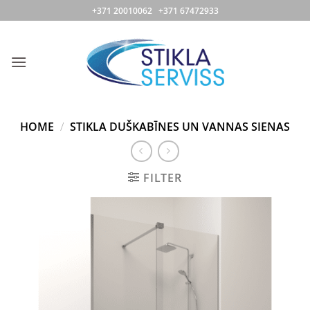
Skip
+371 20010062 +371 67472933
to
content
HOME
/
STIKLA DUŠKABĪNES UN VANNAS SIENAS
FILTER