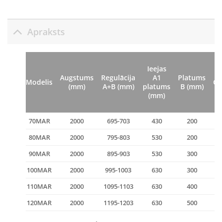
Apraksts
Ieejas
Augstums
Regulācija
A1
Platums
Modelis
Ca
(mm)
A+B (mm)
platums
B (mm)
(mm)
70MAR
2000
695-703
430
200
80MAR
2000
795-803
530
200
90MAR
2000
895-903
530
300
100MAR
2000
995-1003
630
300
110MAR
2000
1095-1103
630
400
120MAR
2000
1195-1203
630
500