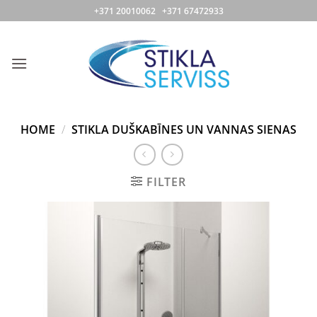
Skip
+371 20010062 +371 67472933
to
content
HOME
/
STIKLA DUŠKABĪNES UN VANNAS SIENAS
FILTER