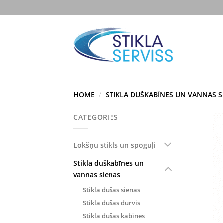
Skip
to
content
HOME
/
STIKLA DUŠKABĪNES UN VANNAS S
CATEGORIES
Lokšņu stikls un spoguļi
Stikla duškabīnes un
vannas sienas
Stikla dušas sienas
Stikla dušas durvis
Stikla dušas kabīnes