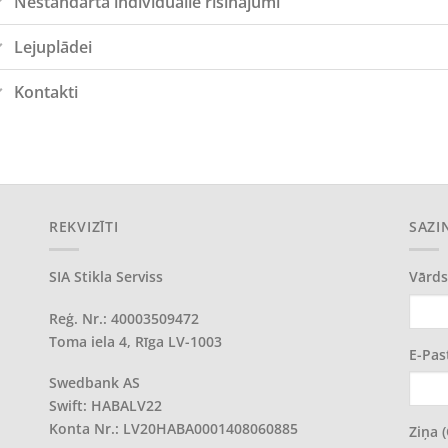
Nestandarta individuālie risinājumi
Lejuplādei
Kontakti
REKVIZĪTI
SAZI
SIA Stikla Serviss
Vārds
Reģ. Nr.: 40003509472
Toma iela 4, Rīga LV-1003
E-Pas
Swedbank AS
Swift: HABALV22
Konta Nr.: LV20HABA0001408060885
Ziņa 