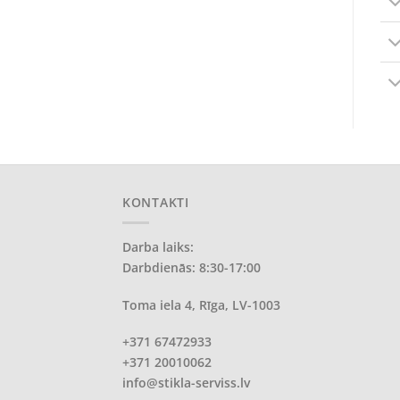
KONTAKTI
Darba laiks:
Darbdienās: 8:30-17:00
Toma iela 4, Rīga, LV-1003
+371 67472933
+371 20010062
info@stikla-serviss.lv