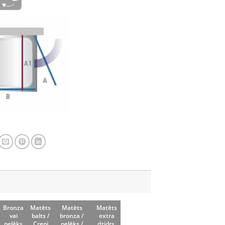
Bronza
Matēts
Matēts
Matēts
vai
balts /
bronza /
extra
pelēks
Crepi
pelēks /
dzidrs,