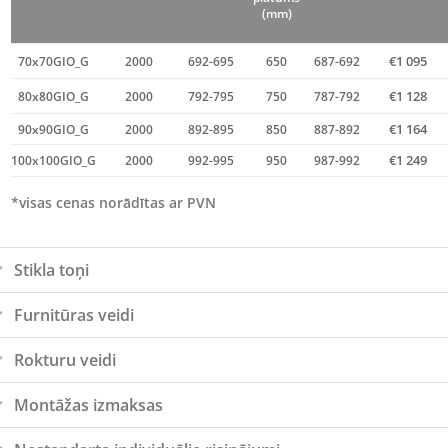
(mm)
€1 095
70x70GIO_G
2000
692-695
650
687-692
€1 128
80x80GIO_G
2000
792-795
750
787-792
€1 164
90x90GIO_G
2000
892-895
850
887-892
€1 249
100x100GIO_G
2000
992-995
950
987-992
*visas cenas norādītas ar PVN
Stikla toņi
Furnitūras veidi
Rokturu veidi
Montāžas izmaksas