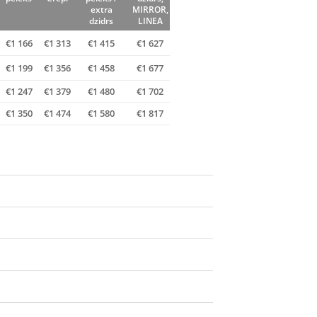
extra
MIRROR,
dzidrs
LINEA
€1 166
€1 313
€1 415
€1 627
€1 199
€1 356
€1 458
€1 677
€1 247
€1 379
€1 480
€1 702
€1 350
€1 474
€1 580
€1 817