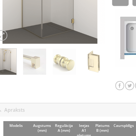
Apraksts
Modelis
Augstums
Regulācija
Ieejas
Platums
Caurspīdīgs
(mm)
A (mm)
A1
B (mm)
platums