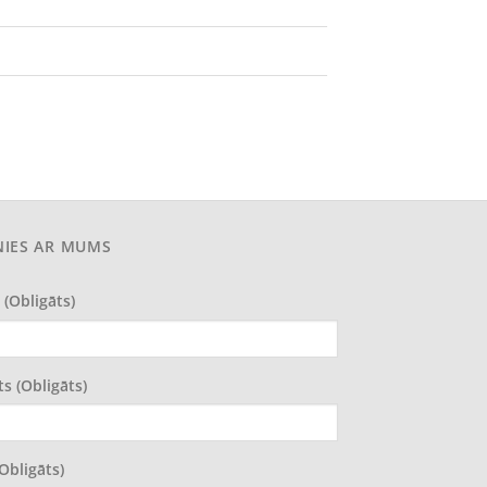
NIES AR MUMS
 (obligāts)
ts (obligāts)
(obligāts)