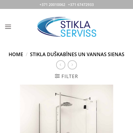
Skip
+371 20010062 +371 67472933
to
content
HOME
/
STIKLA DUŠKABĪNES UN VANNAS SIENAS
FILTER