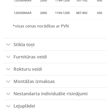
120X80MAR
2000
1194-1200
787-792
650
120X90MAR
2000
1194-1200
887-892
650
*visas cenas norādītas ar PVN
Stikla toņi
Furnitūras veidi
Rokturu veidi
Montāžas izmaksas
Nestandarta individuālie risinājumi
Lejuplādei