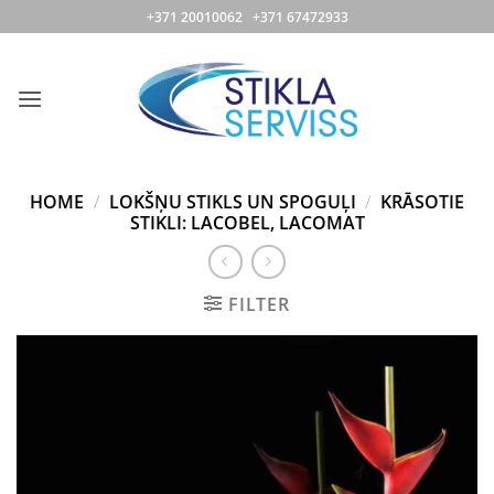
Skip
+371 20010062 +371 67472933
to
content
HOME
/
LOKŠŅU STIKLS UN SPOGUĻI
/
KRĀSOTIE
STIKLI: LACOBEL, LACOMAT
FILTER