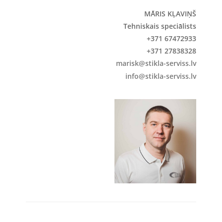
MĀRIS KĻAVIŅŠ
Tehniskais speciālists
+371 67472933
+371 27838328
marisk@stikla-serviss.lv
info@stikla-serviss.lv