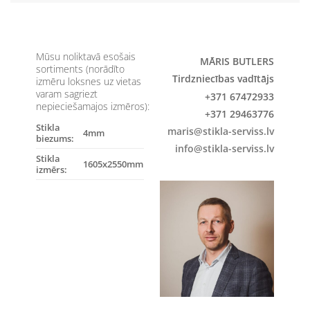
Mūsu noliktavā esošais
MĀRIS BUTLERS
sortiments (norādīto
Tirdzniecības vadītājs
izmēru loksnes uz vietas
varam sagriezt
+371 67472933
nepieciešamajos izmēros):
+371 29463776
Stikla
maris@stikla-serviss.lv
4mm
biezums:
info@stikla-serviss.lv
Stikla
1605x2550mm
izmērs: