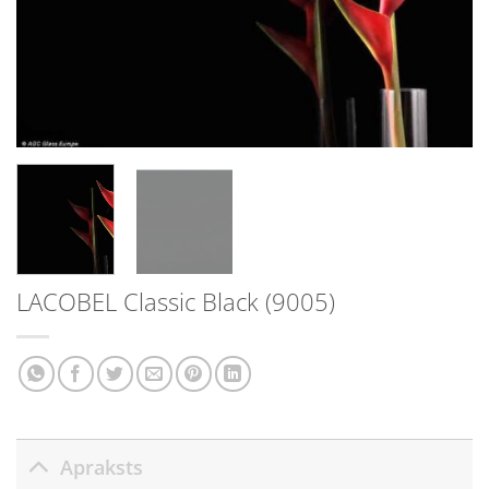
LACOBEL Classic Black (9005)
Apraksts