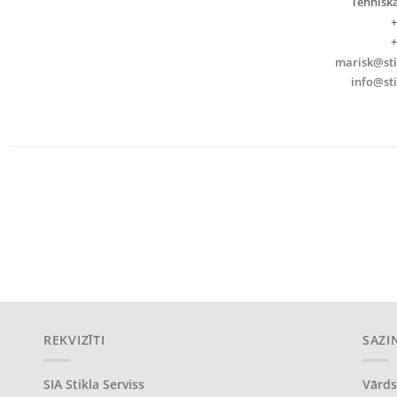
Tehniska
+
+
marisk@stik
info@sti
REKVIZĪTI
SAZI
SIA Stikla Serviss
Vārds