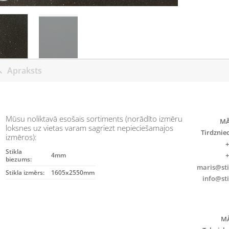
Apraksts
Mūsu noliktavā esošais sortiments (norādīto izmēru
MĀ
loksnes uz vietas varam sagriezt nepieciešamajos
Tirdznie
izmēros):
+
Stikla
+
4mm
biezums:
maris@stik
Stikla izmērs:
1605x2550mm
info@sti
MĀ