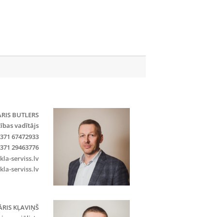
RIS BUTLERS
cības vadītājs
371 67472933
371 29463776
la-serviss.lv
kla-serviss.lv
RIS KĻAVIŅŠ