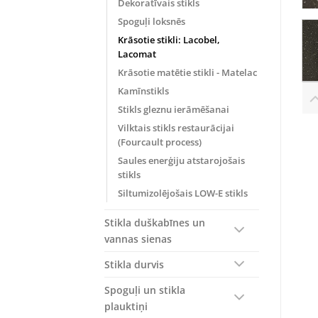
Dekoratīvais stikls
Spoguļi loksnēs
Krāsotie stikli: Lacobel,
Lacomat
Krāsotie matētie stikli - Matelac
Kamīnstikls
Stikls gleznu ierāmēšanai
Vilktais stikls restaurācijai
(Fourcault process)
Saules enerģiju atstarojošais
stikls
Siltumizolējošais LOW-E stikls
Stikla duškabīnes un
vannas sienas
Stikla durvis
Spoguļi un stikla
plauktiņi