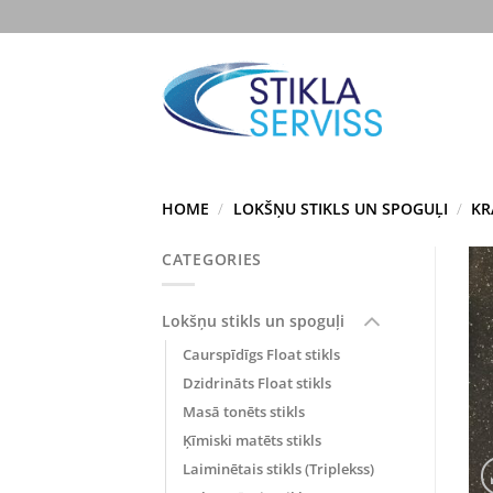
Skip
to
content
HOME
/
LOKŠŅU STIKLS UN SPOGUĻI
/
KR
CATEGORIES
Lokšņu stikls un spoguļi
Caurspīdīgs Float stikls
Dzidrināts Float stikls
Masā tonēts stikls
Ķīmiski matēts stikls
Laiminētais stikls (Triplekss)