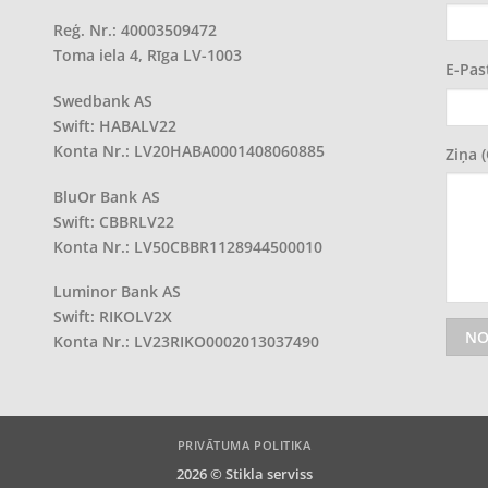
Reģ. Nr.: 40003509472
Toma iela 4, Rīga LV-1003
E-Pas
Swedbank AS
Swift: HABALV22
Konta Nr.: LV20HABA0001408060885
Ziņa 
BluOr Bank AS
Swift: CBBRLV22
Konta Nr.: LV50CBBR1128944500010
Luminor Bank AS
Swift: RIKOLV2X
Konta Nr.: LV23RIKO0002013037490
PRIVĀTUMA POLITIKA
2026 ©
Stikla serviss