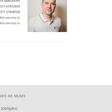
is speciālists
371 67472933
371 27838328
la-serviss.lv
kla-serviss.lv
NIES AR MUMS
 (obligāts)