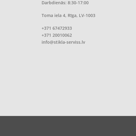
Darbdienās: 8:30-17:00
Toma iela 4, Rīga, LV-1003
+371 67472933
+371 20010062
info@stikla-serviss.lv