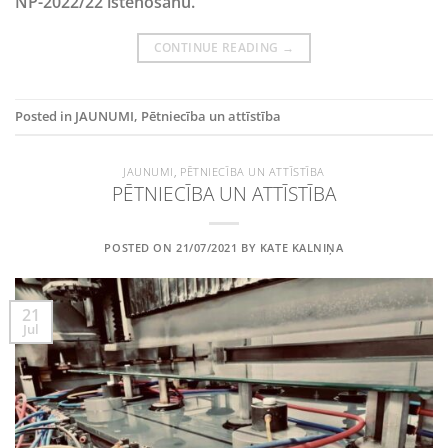
NP-2022/22 īstenošanu.
CONTINUE READING
→
Posted in
JAUNUMI
,
Pētniecība un attīstība
JAUNUMI
,
PĒTNIECĪBA UN ATTĪSTĪBA
PĒTNIECĪBA UN ATTĪSTĪBA
POSTED ON
21/07/2021
BY
KATE KALNIŅA
21
Jul