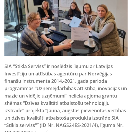
SIA “Stikla Serviss” ir noslēdzis līgumu ar Latvijas
Investīciju un attīstības aģentūru par Norvēģijas
finanšu instrumenta 2014.-2021. gada perioda
programmas “Uzņēmējdarbības attīstība, inovācijas un
mazie un vidējie uzņēmumi” neliela apjoma grantu
shēmas “Dzīves kvalitāti atbalstošu tehnoloģiju
izstrāde” projekta “Jauna, augstas pievienotās vērtības
un dzīves kvalitāti atbalstoša produkta izstrāde SIA
“Stikla serviss”” (ID Nr. NAGS2-IES-2021/4), līguma Nr.