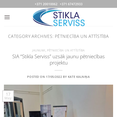
Skip
+371 20010062 +371 67472933
to
content
CATEGORY ARCHIVES:
PĒTNIECĪBA UN ATTĪSTĪBA
JAUNUMI
,
PĒTNIECĪBA UN ATTĪSTĪBA
SIA “Stikla Serviss” uzsāk jaunu pētniecības
projektu
POSTED ON
17/05/2022
BY
KATE KALNIŅA
17
May