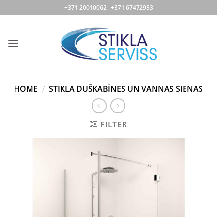
Skip
+371 20010062 +371 67472933
to
content
HOME
/
STIKLA DUŠKABĪNES UN VANNAS SIENAS
FILTER