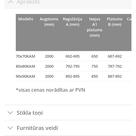
Apraksts
Modelis
Augstums
Regulācija
leejas
Platums
Caur
(mm)
A (mm)
A1
B (mm)
platums
(mm)
€
70x70KAM
2000
692-695
650
687-692
€
80x80KAM
2000
792-795
750
787-792
€
90x90KAM
2000
892-895
850
887-892
*visas cenas norādītas ar PVN
Stikla toņi
Furnitūras veidi